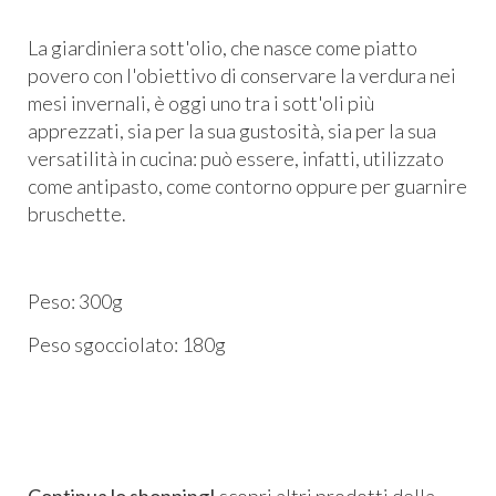
La giardiniera sott'olio, che nasce come piatto
povero con l'obiettivo di conservare la verdura nei
mesi invernali, è oggi uno tra i sott'oli più
apprezzati, sia per la sua gustosità, sia per la sua
versatilità in cucina: può essere, infatti, utilizzato
come antipasto, come contorno oppure per guarnire
bruschette.
Peso: 300g
Peso sgocciolato: 180g
Continua lo shopping!
scopri altri prodotti della