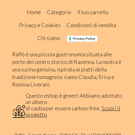
Home
Categorie
Il tuo carrello
Privacy e Cookies
Condizioni di vendita
Chi siamo
Privacy Policy
Raflò è una piccola gastronomia situata alle
porte del centro storico di Ravenna. La nostra è
una cucina genuina, ispirata ai piatti della
tradizione romagnola: siamo Claudia, Erica e
Romina Liverani.
Questo eshop è green! Abbiamo adottato
un albero
di caoba per essere carbon-free.
Scopri il
progetto
Raflò - Sapori di casa - Raflo' Srl - P.Iva 02604300398