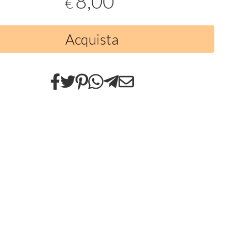
8,00
€
Acquista