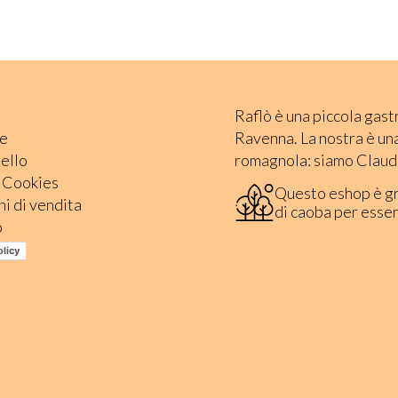
Raflò è una piccola gast
e
Ravenna. La nostra è una 
rello
romagnola: siamo Claudi
e Cookies
Questo eshop è g
i di vendita
di caoba per esse
o
olicy