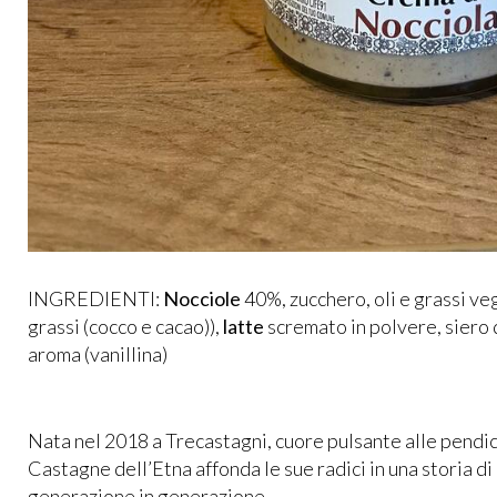
INGREDIENTI:
Nocciole
40%, zucchero, oli e grassi vege
grassi (cocco e cacao)),
latte
scremato in polvere, siero 
aroma (vanillina)
Nata nel 2018 a Trecastagni, cuore pulsante alle pendic
Castagne dell’Etna affonda le sue radici in una storia d
generazione in generazione.