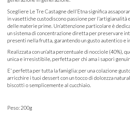
​Scegliere Le Tre Castagne dell’Etna significa assaporare
in vasettiche custodiscono passione per l’artigianalità
delle materie prime. Un’attenzione particolare è dedica
un sistema di concentrazione diretta per preservare in
presenti nella frutta, garantendo un gusto autentico e i
Realizzata con un’alta percentuale di nocciole (40%), q
unica e irresistibile, perfetta per chi ama i sapori genuin
E' perfetta per tutta la famiglia: per una colazione gus
arricchire i tuoi dessert con un tocco di dolcezza natural
biscotti o semplicemente al cucchiaio.
Peso: 200g