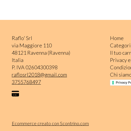
Raflo' Srl
Home
via Maggiore 110
Categori
48121 Ravenna (Ravenna)
Il tuo car
Italia
Privacy 
P. IVA 02604300398
Condizion
raflosrl2018@gmail.com
Chi siam
3755768497
Privacy P
Ecommerce creato con
Scontrino.com